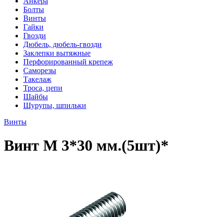
Анкера
Болты
Винты
Гайки
Гвозди
Дюбель, дюбель-гвозди
Заклепки вытяжные
Перфорированный крепеж
Саморезы
Такелаж
Троса, цепи
Шайбы
Шурупы, шпильки
Винты
Винт М 3*30 мм.(5шт)*