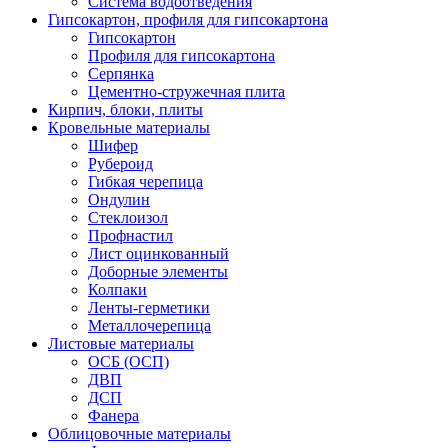
Система водоотведения
Гипсокартон, профиля для гипсокартона
Гипсокартон
Профиля для гипсокартона
Серпянка
Цементно-стружечная плита
Кирпич, блоки, плиты
Кровельные материалы
Шифер
Рубероид
Гибкая черепица
Ондулин
Стеклоизол
Профнастил
Лист оцинкованный
Доборные элементы
Колпаки
Ленты-герметики
Металлочерепица
Листовые материалы
ОСБ (ОСП)
ДВП
ДСП
Фанера
Облицовочные материалы