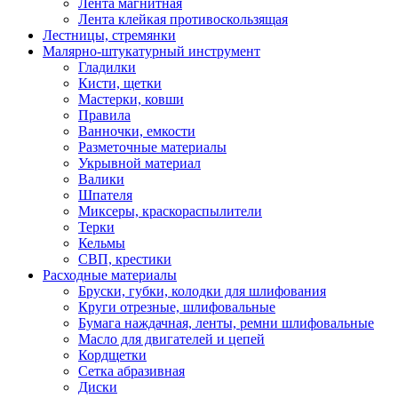
Лента магнитная
Лента клейкая противоскользящая
Лестницы, стремянки
Малярно-штукатурный инструмент
Гладилки
Кисти, щетки
Мастерки, ковши
Правила
Ванночки, емкости
Разметочные материалы
Укрывной материал
Валики
Шпателя
Миксеры, краскораспылители
Терки
Кельмы
СВП, крестики
Расходные материалы
Бруски, губки, колодки для шлифования
Круги отрезные, шлифовальные
Бумага наждачная, ленты, ремни шлифовальные
Масло для двигателей и цепей
Кордщетки
Сетка абразивная
Диски