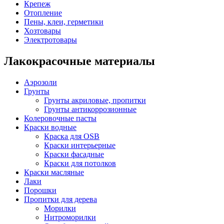
Крепеж
Отопление
Пены, клеи, герметики
Хозтовары
Электротовары
Лакокрасочные материалы
Аэрозоли
Грунты
Грунты акриловые, пропитки
Грунты антикоррозионные
Колеровочные пасты
Краски водные
Краска для OSB
Краски интерьерные
Краски фасадные
Краски для потолков
Краски масляные
Лаки
Порошки
Пропитки для дерева
Морилки
Нитроморилки