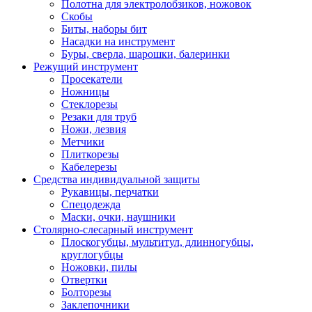
Полотна для электролобзиков, ножовок
Скобы
Биты, наборы бит
Насадки на инструмент
Буры, сверла, шарошки, балеринки
Режущий инструмент
Просекатели
Ножницы
Стеклорезы
Резаки для труб
Ножи, лезвия
Метчики
Плиткорезы
Кабелерезы
Средства индивидуальной защиты
Рукавицы, перчатки
Спецодежда
Маски, очки, наушники
Столярно-слесарный инструмент
Плоскогубцы, мультитул, длинногубцы,
круглогубцы
Ножовки, пилы
Отвертки
Болторезы
Заклепочники