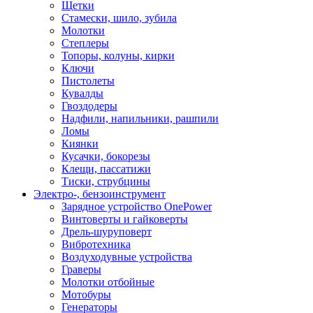
Щетки
Стамески, шило, зубила
Молотки
Степлеры
Топоры, колуны, кирки
Ключи
Пистолеты
Кувалды
Гвоздодеры
Надфили, напильники, рашпили
Ломы
Киянки
Кусачки, бокорезы
Клещи, пассатижи
Тиски, струбцины
Электро-, бензоинструмент
Зарядное устройство OnePower
Винтоверты и гайковерты
Дрель-шуруповерт
Вибротехника
Воздуходувные устройства
Граверы
Молотки отбойные
Мотобуры
Генераторы