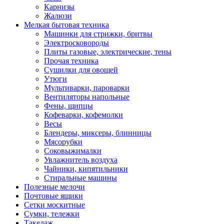
Карнизы
Жалюзи
Мелкая бытовая техника
Машинки для стрижки, бритвы
Электросковороды
Плиты газовые, электрические, тены
Прочая техника
Сушилки для овощей
Утюги
Мультиварки, пароварки
Вентиляторы напольные
Фены, щипцы
Кофеварки, кофемолки
Весы
Блендеры, миксеры, блинницы
Мясорубки
Соковыжималки
Увлажнитель воздуха
Чайники, кипятильники
Стиральные машины
Полезные мелочи
Почтовые ящики
Сетки москитные
Сумки, тележки
Такелаж