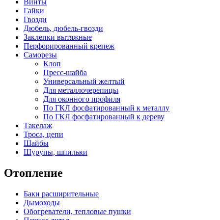
Винты
Гайки
Гвозди
Дюбель, дюбель-гвозди
Заклепки вытяжные
Перфорированный крепеж
Саморезы
Клоп
Пресс-шайба
Универсальный желтый
Для металлочерепицы
Для оконного профиля
По ГКЛ фосфатированный к металлу
По ГКЛ фосфатированный к дереву
Такелаж
Троса, цепи
Шайбы
Шурупы, шпильки
Отопление
Баки расширительные
Дымоходы
Обогреватели, тепловые пушки