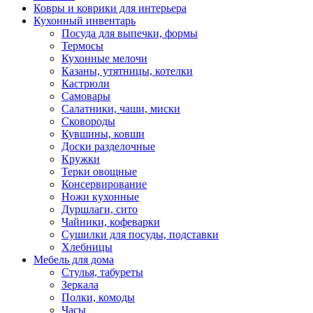
Ковры и коврики для интерьера
Кухонный инвентарь
Посуда для выпечки, формы
Термосы
Кухонные мелочи
Казаны, утятницы, котелки
Кастрюли
Самовары
Салатники, чаши, миски
Сковороды
Кувшины, ковши
Доски разделочные
Кружки
Терки овощные
Консервирование
Ножи кухонные
Дуршлаги, сито
Чайники, кофеварки
Сушилки для посуды, подставки
Хлебницы
Мебель для дома
Стулья, табуреты
Зеркала
Полки, комоды
Часы