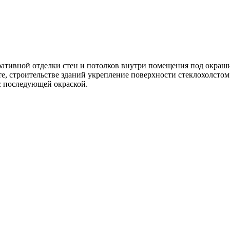
ративной отделки стен и потолков внутри помещения под окраш
те, строительстве зданий укрепление поверхности стеклохолсто
с последующей окраской.