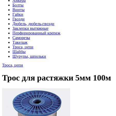
Анкера
Болты
Винты
Гайки
Гвозди
Дюбель, дюбель-гвозди
Заклепки вытяжные
Перфорированный крепеж
Саморезы
Такелаж
Троса, цепи
Шайбы
Шурупы, шпильки
Троса, цепи
Трос для растяжки 5мм 100м