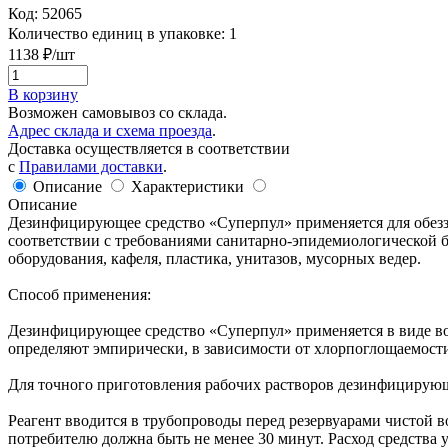
Код:
52065
Количество единиц в упаковке:
1
1138
₽/шт
В корзину
Возможен самовывоз со склада.
Адрес склада и схема проезда
.
Доставка осуществляется в соответствии
с
Правилами доставки
.
Описание
Характеристики
Описание
Дезинфицирующее средство «Суперпул» применяется для обезза
соответствии с требованиями санитарно-эпидемиологической б
оборудования, кафеля, пластика, унитазов, мусорных ведер.
Способ применения:
Дезинфицирующее средство «Суперпул» применяется в виде вод
определяют эмпирически, в зависимости от хлорпоглощаемости
Для точного приготовления рабочих растворов дезинфицирующе
Реагент вводится в трубопроводы перед резервуарами чистой 
потребителю должна быть не менее 30 минут. Расход средства 