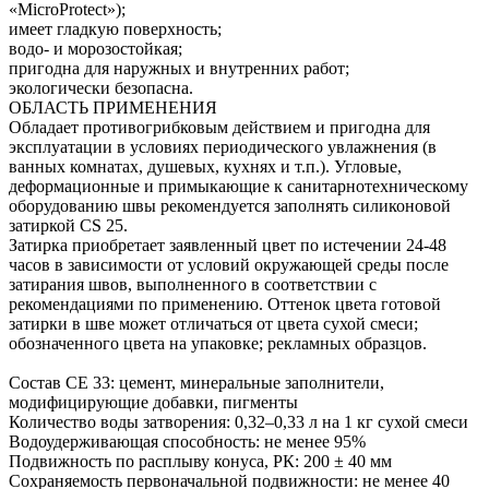
«MicroProtect»);
имеет гладкую поверхность;
водо- и морозостойкая;
пригодна для наружных и внутренних работ;
экологически безопасна.
ОБЛАСТЬ ПРИМЕНЕНИЯ
Обладает противогрибковым действием и пригодна для
эксплуатации в условиях периодического увлажнения (в
ванных комнатах, душевых, кухнях и т.п.). Угловые,
деформационные и примыкающие к санитарнотехническому
оборудованию швы рекомендуется заполнять силиконовой
затиркой CS 25.
Затирка приобретает заявленный цвет по истечении 24-48
часов в зависимости от условий окружающей среды после
затирания швов, выполненного в соответствии с
рекомендациями по применению. Оттенок цвета готовой
затирки в шве может отличаться от цвета сухой смеси;
обозначенного цвета на упаковке; рекламных образцов.
Состав CE 33: цемент, минеральные заполнители,
модифицирующие добавки, пигменты
Количество воды затворения: 0,32–0,33 л на 1 кг сухой смеси
Водоудерживающая способность: не менее 95%
Подвижность по расплыву конуса, РК: 200 ± 40 мм
Сохраняемость первоначальной подвижности: не менее 40