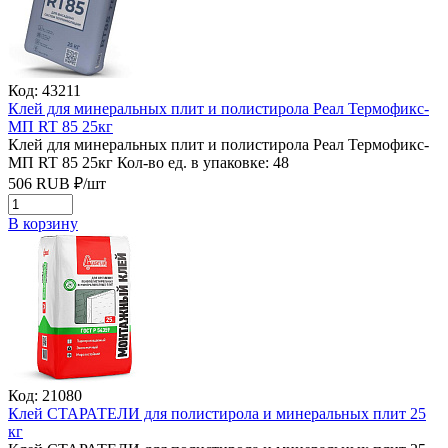
Код: 43211
Клей для минеральных плит и полистирола Реал Термофикс-
МП RT 85 25кг
Клей для минеральных плит и полистирола Реал Термофикс-
МП RT 85 25кг
Кол-во ед. в упаковке: 48
506
RUB
₽/
шт
В корзину
Код: 21080
Клей СТАРАТЕЛИ для полистирола и минеральных плит 25
кг