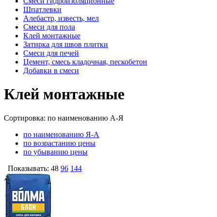
Смеси гидроизоляционные
Шпатлевки
Алебастр, известь, мел
Смеси для пола
Клей монтажные
Затирка для швов плитки
Смеси для печей
Цемент, смесь кладочная, пескобетон
Добавки в смеси
Клей монтажные
Сортировка:
по наименованию А-Я
по наименованию Я-А
по возрастанию цены
по убыванию цены
Показывать:
48
96
144