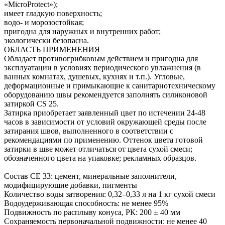
«MicroProtect»);
имеет гладкую поверхность;
водо- и морозостойкая;
пригодна для наружных и внутренних работ;
экологически безопасна.
ОБЛАСТЬ ПРИМЕНЕНИЯ
Обладает противогрибковым действием и пригодна для
эксплуатации в условиях периодического увлажнения (в
ванных комнатах, душевых, кухнях и т.п.). Угловые,
деформационные и примыкающие к санитарнотехническому
оборудованию швы рекомендуется заполнять силиконовой
затиркой CS 25.
Затирка приобретает заявленный цвет по истечении 24-48
часов в зависимости от условий окружающей среды после
затирания швов, выполненного в соответствии с
рекомендациями по применению. Оттенок цвета готовой
затирки в шве может отличаться от цвета сухой смеси;
обозначенного цвета на упаковке; рекламных образцов.
Состав CE 33: цемент, минеральные заполнители,
модифицирующие добавки, пигменты
Количество воды затворения: 0,32–0,33 л на 1 кг сухой смеси
Водоудерживающая способность: не менее 95%
Подвижность по расплыву конуса, РК: 200 ± 40 мм
Сохраняемость первоначальной подвижности: не менее 40