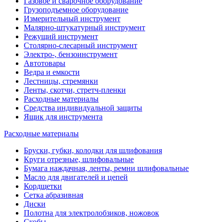
Газовое и сварочное оборудование
Грузоподъемное оборудование
Измерительный инструмент
Малярно-штукатурный инструмент
Режущий инструмент
Столярно-слесарный инструмент
Электро-, бензоинструмент
Автотовары
Ведра и емкости
Лестницы, стремянки
Ленты, скотчи, стретч-пленки
Расходные материалы
Средства индивидуальной защиты
Ящик для инструмента
Расходные материалы
Бруски, губки, колодки для шлифования
Круги отрезные, шлифовальные
Бумага наждачная, ленты, ремни шлифовальные
Масло для двигателей и цепей
Кордщетки
Сетка абразивная
Диски
Полотна для электролобзиков, ножовок
Скобы