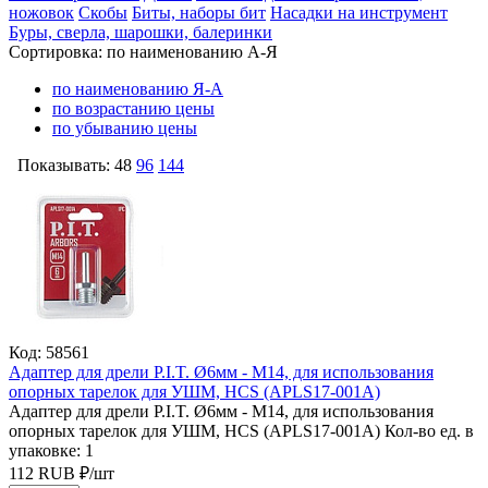
ножовок
Скобы
Биты, наборы бит
Насадки на инструмент
Буры, сверла, шарошки, балеринки
Сортировка:
по наименованию А-Я
по наименованию Я-А
по возрастанию цены
по убыванию цены
Показывать:
48
96
144
Код: 58561
Адаптер для дрели P.I.T. Ø6мм - M14, для использования
опорных тарелок для УШМ, HCS (APLS17-001A)
Адаптер для дрели P.I.T. Ø6мм - M14, для использования
опорных тарелок для УШМ, HCS (APLS17-001A)
Кол-во ед. в
упаковке: 1
112
RUB
₽/
шт