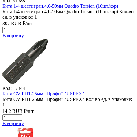
Код: 91588
Бита 1/4 шестигран.4,0-50мм Quadro Torsion (10шт/кор)
Бита 1/4 шестигран.4,0-50мм Quadro Torsion (10шт/кор)
Кол-во
ед. в упаковке: 1
307
RUB
₽/
шт
В корзину
Код: 17344
Бита CV PH1-25мм "Профи" "USPEХ"
Бита CV PH1-25мм "Профи" "USPEХ"
Кол-во ед. в упаковке:
1
14.2
RUB
₽/
шт
В корзину