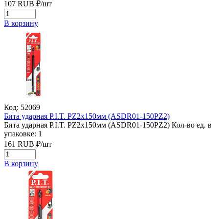
107
RUB
₽/
шт
В корзину
Код: 52069
Бита ударная P.I.T. PZ2x150мм (ASDR01-150PZ2)
Бита ударная P.I.T. PZ2x150мм (ASDR01-150PZ2)
Кол-во ед. в
упаковке: 1
161
RUB
₽/
шт
В корзину