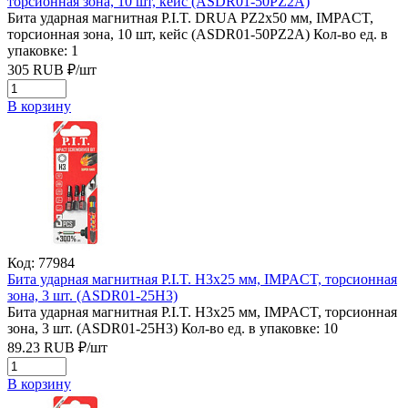
торсионная зона, 10 шт, кейс (ASDR01-50PZ2A)
Бита ударная магнитная P.I.T. DRUA PZ2x50 мм, IMPACT,
торсионная зона, 10 шт, кейс (ASDR01-50PZ2A)
Кол-во ед. в
упаковке: 1
305
RUB
₽/
шт
В корзину
Код: 77984
Бита ударная магнитная P.I.T. H3x25 мм, IMPACT, торсионная
зона, 3 шт. (ASDR01-25H3)
Бита ударная магнитная P.I.T. H3x25 мм, IMPACT, торсионная
зона, 3 шт. (ASDR01-25H3)
Кол-во ед. в упаковке: 10
89.23
RUB
₽/
шт
В корзину