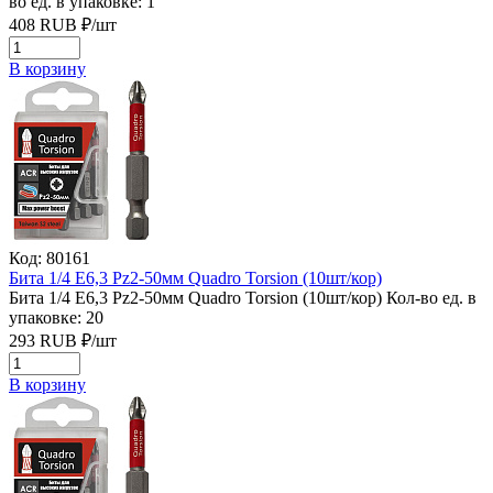
во ед. в упаковке: 1
408
RUB
₽/
шт
В корзину
Код: 80161
Бита 1/4 Е6,3 Рz2-50мм Quadro Torsion (10шт/кор)
Бита 1/4 Е6,3 Рz2-50мм Quadro Torsion (10шт/кор)
Кол-во ед. в
упаковке: 20
293
RUB
₽/
шт
В корзину