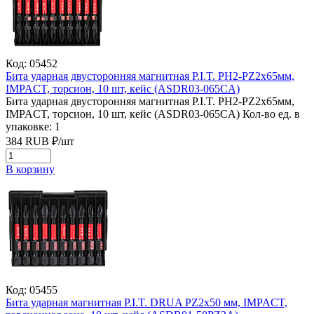
Код: 05452
Бита ударная двусторонняя магнитная P.I.T. PH2-PZ2x65мм,
IMPACT, торсион, 10 шт, кейс (ASDR03-065CA)
Бита ударная двусторонняя магнитная P.I.T. PH2-PZ2x65мм,
IMPACT, торсион, 10 шт, кейс (ASDR03-065CA)
Кол-во ед. в
упаковке: 1
384
RUB
₽/
шт
В корзину
Код: 05455
Бита ударная магнитная P.I.T. DRUA PZ2x50 мм, IMPACT,