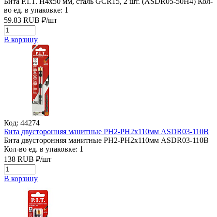
Бита P.I.T. H4x50 мм, сталь GCR15, 2 шт. (ASDR05-50H4)
Кол-
во ед. в упаковке: 1
59.83
RUB
₽/
шт
В корзину
Код: 44274
Бита двусторонняя манитные PH2-PH2х110мм ASDR03-110B
Бита двусторонняя манитные PH2-PH2х110мм ASDR03-110B
Кол-во ед. в упаковке: 1
138
RUB
₽/
шт
В корзину