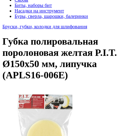
Биты, наборы бит
Насадки на инструмент
Буры, сверла, шарошки, балеринки
Бруски, губки, колодки для шлифования
Губка полировальная
поролоновая желтая P.I.T.
Ø150x50 мм, липучка
(APLS16-006E)