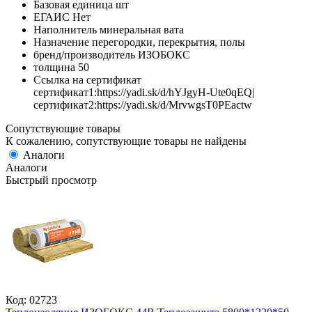
Базовая единица
шт
ЕГАИС
Нет
Наполнитель
минеральная вата
Назначение
перегородки, перекрытия, полы
бренд/производитель
ИЗОБОКС
толщина
50
Ссылка на сертификат
сертификат1:https://yadi.sk/d/hYJgyH-Ute0qEQ|
сертификат2:https://yadi.sk/d/MrvwgsT0PEactw
Сопутствующие товары
К сожалению, сопутствующие товары не найдены
Аналоги
Аналоги
Быстрый просмотр
Код: 02723