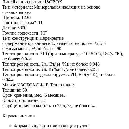
Линейка продукции: ISOBOX
Тип материала: Минеральная изоляция на основе
стекловолокна
Ширина: 1220
Плотность, кг/м?: 11
Длина: 5800
Группа горючести: НГ
Тип конструкции: Перекрытие
Содержание органических веществ, не более, %: 5.5
Сжимаемость, %, не более: 90
Теплопроводность ?10 (при температуре 10±5 °С), Вт/(м·°K),
не более: 0.044
Теплопроводность, ?А, Вт/(м·°K), не более: 0.048
Теплопроводность, ?Б, Вт/(м·°K), не более: 0.053
Теплопроводность декларируемая ?D, Вт/(м·°K), не более:
0.044
Марка: ИЗОБОКС 44 R Теплозащита
Толщина: 50
Срок хранения, мес.: 6 месяцев.
Класс по толщине: Т2
Сорбционная влажность за 72 ч, %, не более: 4
Характеристики
Форма выпуска теплоизоляции
рулон