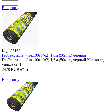
В корзину
Код: 83162
ГеоТекстиль+ (пл.100гр/м2) 1,6м (50м.п.) черный
ГеоТекстиль+ (пл.100гр/м2) 1,6м (50м.п.) черный
Кол-во ед. в
упаковке: 1
2478
RUB
₽/
шт
В корзину