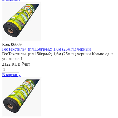
Код: 06609
ГеоТекстиль+ (пл.150гр/м2) 1,6м (25м.п.) черный
ГеоТекстиль+ (пл.150гр/м2) 1,6м (25м.п.) черный
Кол-во ед. в
упаковке: 1
2122
RUB
₽/
шт
В корзину