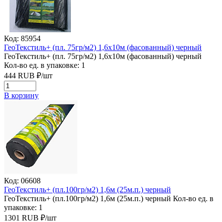
Код: 85954
ГеоТекстиль+ (пл. 75гр/м2) 1,6х10м (фасованный) черный
ГеоТекстиль+ (пл. 75гр/м2) 1,6х10м (фасованный) черный
Кол-во ед. в упаковке: 1
444
RUB
₽/
шт
В корзину
Код: 06608
ГеоТекстиль+ (пл.100гр/м2) 1,6м (25м.п.) черный
ГеоТекстиль+ (пл.100гр/м2) 1,6м (25м.п.) черный
Кол-во ед. в
упаковке: 1
1301
RUB
₽/
шт