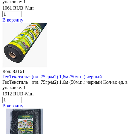
упаковке: 1
1061
RUB
₽/
шт
В корзину
Код: 83161
ГеоТекстиль+ (пл. 75гр/м2) 1,6м (50м.п.) черный
ГеоТекстиль+ (пл. 75гр/м2) 1,6м (50м.п.) черный
Кол-во ед. в
упаковке: 1
1912
RUB
₽/
шт
В корзину