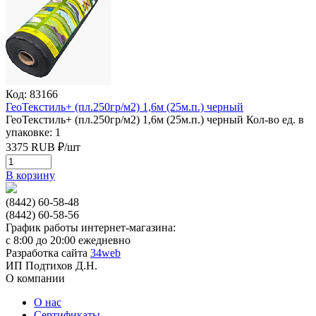
Код: 83166
ГеоТекстиль+ (пл.250гр/м2) 1,6м (25м.п.) черный
ГеоТекстиль+ (пл.250гр/м2) 1,6м (25м.п.) черный
Кол-во ед. в
упаковке: 1
3375
RUB
₽/
шт
В корзину
(8442) 60-58-48
(8442) 60-58-56
График работы интернет-магазина:
с 8:00 до 20:00 ежедневно
Разработка сайта
34web
ИП Подтихов Д.Н.
О компании
О нас
Сертификаты