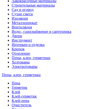
Лакокрасочные материалы
Строительные материалы
Сад и огород
Сухие смеси
Изоляция
Металлопрокат
Вентиляция
Водо-, газоснабжение и сантехника
Двери
Инструмент
Интерьер и отделка
Крепеж
Отопление
Пены, клеи, герметики
Хозтовары
Электротовары
Пены, клеи, герметики
Пена
Герметик
Клей
Клей-герметик
Клей-пена
Очиститель