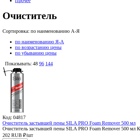
Прочее
Очиститель
Сортировка:
по наименованию А-Я
по наименованию Я-А
по возрастанию цены
по убыванию цены
Показывать:
48
96
144
Код: 04817
Очиститель застывшей пены SILA PRO Foam Remover 500 мл
Очиститель застывшей пены SILA PRO Foam Remover 500 мл
К
202
RUB
₽/
шт