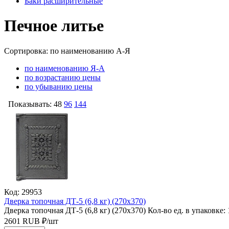
Баки расширительные
Печное литье
Сортировка:
по наименованию А-Я
по наименованию Я-А
по возрастанию цены
по убыванию цены
Показывать:
48
96
144
Код: 29953
Дверка топочная ДТ-5 (6,8 кг) (270х370)
Дверка топочная ДТ-5 (6,8 кг) (270х370)
Кол-во ед. в упаковке: 
2601
RUB
₽/
шт