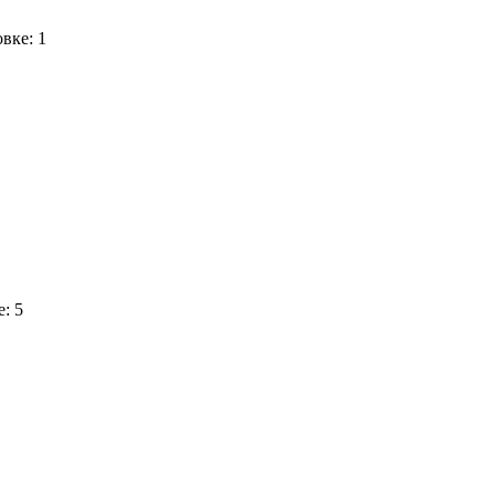
овке: 1
е: 5