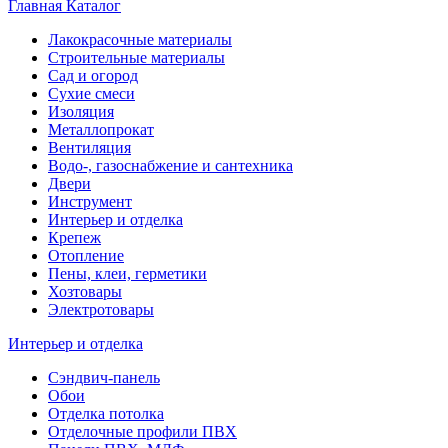
Главная
Каталог
Лакокрасочные материалы
Строительные материалы
Сад и огород
Сухие смеси
Изоляция
Металлопрокат
Вентиляция
Водо-, газоснабжение и сантехника
Двери
Инструмент
Интерьер и отделка
Крепеж
Отопление
Пены, клеи, герметики
Хозтовары
Электротовары
Интерьер и отделка
Сэндвич-панель
Обои
Отделка потолка
Отделочные профили ПВХ