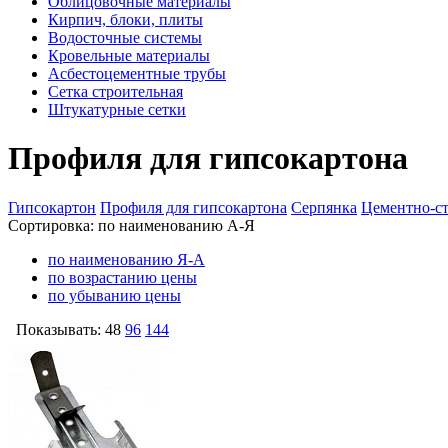
Облицовочные материалы
Кирпич, блоки, плиты
Водосточные системы
Кровельные материалы
Асбестоцементные трубы
Сетка строительная
Штукатурные сетки
Профиля для гипсокартона
Гипсокартон
Профиля для гипсокартона
Серпянка
Цементно-ст
Сортировка:
по наименованию А-Я
по наименованию Я-А
по возрастанию цены
по убыванию цены
Показывать:
48
96
144