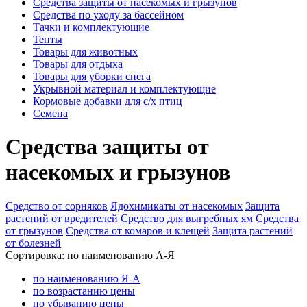
Средства защиты от насекомых и грызунов
Средства по уходу за бассейном
Тачки и комплектующие
Тенты
Товары для животных
Товары для отдыха
Товары для уборки снега
Укрывной материал и комплектующие
Кормовые добавки для с/х птиц
Семена
Средства защиты от
насекомых и грызунов
Средство от сорняков
Ядохимикаты от насекомых
Защита
растений от вредителей
Средство для выгребных ям
Средства
от грызунов
Средства от комаров и клещей
Защита растений
от болезней
Сортировка:
по наименованию А-Я
по наименованию Я-А
по возрастанию цены
по убыванию цены