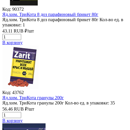
Код: 90372
Яд.хим. ТриКота 8 доз парафиновый брикет 80г
Яд.хим. ТриКота 8 доз парафиновый брикет 80г
Кол-во ед. в
упаковке: 1
43.11
RUB
₽/
шт
В корзину
Код: 43762
Яд.хим. ТриКота гранулы 200г
Яд.хим. ТриКота гранулы 200г
Кол-во ед. в упаковке: 35
56.46
RUB
₽/
шт
В корзину