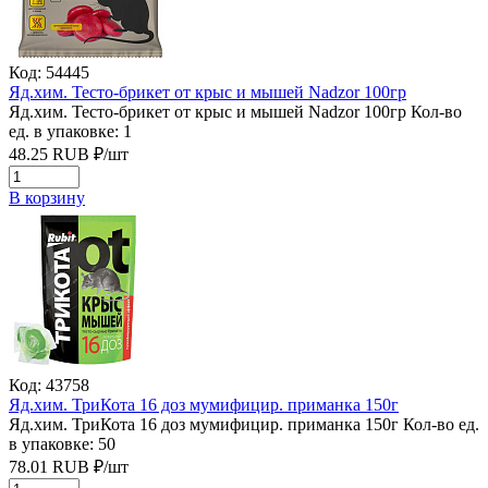
Код: 54445
Яд.хим. Тесто-брикет от крыс и мышей Nadzor 100гр
Яд.хим. Тесто-брикет от крыс и мышей Nadzor 100гр
Кол-во
ед. в упаковке: 1
48.25
RUB
₽/
шт
В корзину
Код: 43758
Яд.хим. ТриКота 16 доз мумифицир. приманка 150г
Яд.хим. ТриКота 16 доз мумифицир. приманка 150г
Кол-во ед.
в упаковке: 50
78.01
RUB
₽/
шт