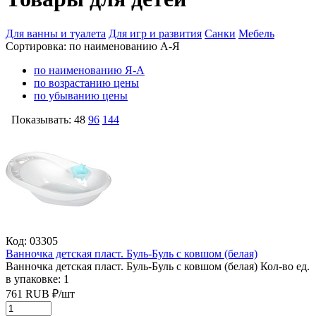
Для ванны и туалета
Для игр и развития
Санки
Мебель
Сортировка:
по наименованию А-Я
по наименованию Я-А
по возрастанию цены
по убыванию цены
Показывать:
48
96
144
Код: 03305
Ванночка детская пласт. Буль-Буль с ковшом (белая)
Ванночка детская пласт. Буль-Буль с ковшом (белая)
Кол-во ед.
в упаковке: 1
761
RUB
₽/
шт