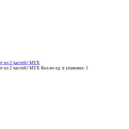
т из 2 частей// MTX
т из 2 частей// MTX
Кол-во ед. в упаковке: 1