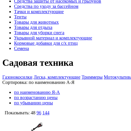
Средства защиты от насекомых и грызунов
Средства по уходу за бассейном
Тачки и комплектующие
Тенты
Товары для животных
Товары для отдыха
Товары для уборки снега
Укрывной материал и комплектующие
Кормовые добавки для с/х птиц
Семена
Садовая техника
Газонокосилки
Леска, комплектующие
Триммеры
Мотокультив
Сортировка:
по наименованию А-Я
по наименованию Я-А
по возрастанию цены
по убыванию цены
Показывать:
48
96
144