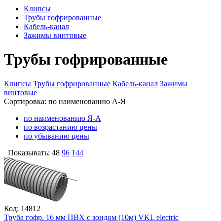
Клипсы
Трубы гофрированные
Кабель-канал
Зажимы винтовые
Трубы гофрированные
Клипсы
Трубы гофрированные
Кабель-канал
Зажимы
винтовые
Сортировка:
по наименованию А-Я
по наименованию Я-А
по возрастанию цены
по убыванию цены
Показывать:
48
96
144
Код: 14812
Труба гофр. 16 мм ПВХ с зондом (10м) VKL electric