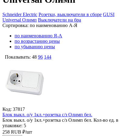
Schneider Electric
Розетки, выключатели в сборе
GUSI
Universal Олимп
Выключатели на бра
Сортировка:
по наименованию А-Я
по наименованию Я-А
по возрастанию цены
по убыванию цены
Показывать:
48
96
144
Код: 37817
Блок выкл. о/у 1кл.+розетка с/з Олимп бел.
Блок выкл. о/у 1кл.+розетка с/з Олимп бел.
Кол-во ед. в
упаковке: 5
258
RUB
₽/
шт