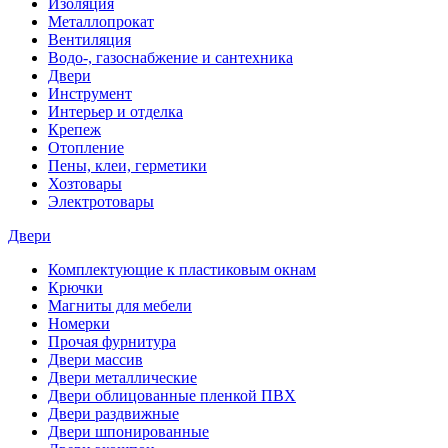
Изоляция
Металлопрокат
Вентиляция
Водо-, газоснабжение и сантехника
Двери
Инструмент
Интерьер и отделка
Крепеж
Отопление
Пены, клеи, герметики
Хозтовары
Электротовары
Двери
Комплектующие к пластиковым окнам
Крючки
Магниты для мебели
Номерки
Прочая фурнитура
Двери массив
Двери металлические
Двери облицованные пленкой ПВХ
Двери раздвижные
Двери шпонированные