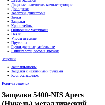
Двери экошпон
Дверные наличники, комплектующие
Доводчики
Завертки, фиксаторы
Замки
Защелки
Кронштейны
Обивочные материалы
Петли
Упоры дверные
Пружины
Ручки дверные, мебельные
Шпингалеты, засовы, крючки
Защелки
Защелки-кнобы
Защелки с нажимными ручками
Корпуса защелок
Корпуса защелок
Защелка 5400-NIS Apecs
(Никель) металлический