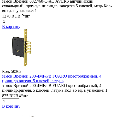
замок Врезной 0827/60-С-АС AVERS англиийский
сувальдный, прямоуг. цилиндр, завертка 5 ключей, медь
Кол-
во ед. в упаковке: 1
1270
RUB
₽/
шт
В корзину
Код: 50362
замок Врезной 200-4MF/PB FUARO крестообразный, 4
цилиндр.ригеля, 5 ключей, латунь
замок Врезной 200-4MF/PB FUARO крестообразный, 4
цилиндр.ригеля, 5 ключей, латунь
Кол-во ед. в упаковке: 1
825
RUB
₽/
шт
В корзину