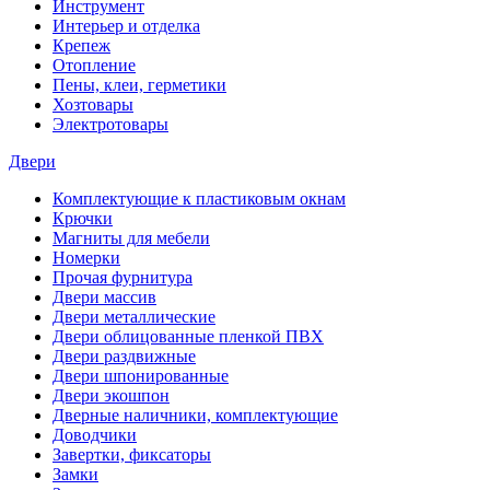
Инструмент
Интерьер и отделка
Крепеж
Отопление
Пены, клеи, герметики
Хозтовары
Электротовары
Двери
Комплектующие к пластиковым окнам
Крючки
Магниты для мебели
Номерки
Прочая фурнитура
Двери массив
Двери металлические
Двери облицованные пленкой ПВХ
Двери раздвижные
Двери шпонированные
Двери экошпон
Дверные наличники, комплектующие
Доводчики
Завертки, фиксаторы
Замки