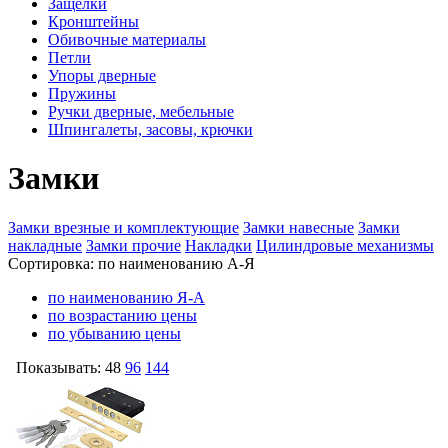
Защелки
Кронштейны
Обивочные материалы
Петли
Упоры дверные
Пружины
Ручки дверные, мебельные
Шпингалеты, засовы, крючки
Замки
Замки врезные и комплектующие
Замки навесные
Замки
накладные
Замки прочие
Накладки
Цилиндровые механизмы
Сортировка:
по наименованию А-Я
по наименованию Я-А
по возрастанию цены
по убыванию цены
Показывать:
48
96
144