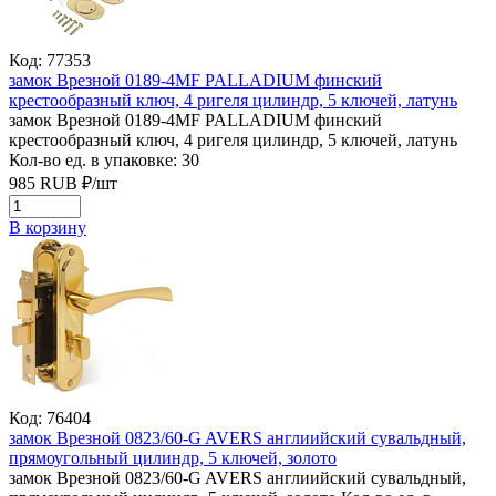
Код: 77353
замок Врезной 0189-4МF PALLADIUM финский
крестообразный ключ, 4 ригеля цилиндр, 5 ключей, латунь
замок Врезной 0189-4МF PALLADIUM финский
крестообразный ключ, 4 ригеля цилиндр, 5 ключей, латунь
Кол-во ед. в упаковке: 30
985
RUB
₽/
шт
В корзину
Код: 76404
замок Врезной 0823/60-G AVERS англиийский сувальдный,
прямоугольный цилиндр, 5 ключей, золото
замок Врезной 0823/60-G AVERS англиийский сувальдный,