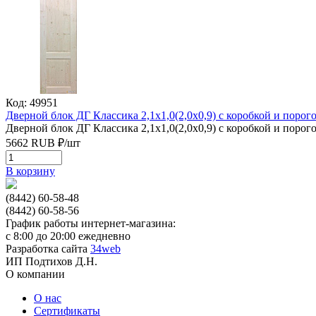
Код: 49951
Дверной блок ДГ Классика 2,1х1,0(2,0х0,9) с коробкой и порог
Дверной блок ДГ Классика 2,1х1,0(2,0х0,9) с коробкой и порог
5662
RUB
₽/
шт
В корзину
(8442) 60-58-48
(8442) 60-58-56
График работы интернет-магазина:
с 8:00 до 20:00 ежедневно
Разработка сайта
34web
ИП Подтихов Д.Н.
О компании
О нас
Сертификаты