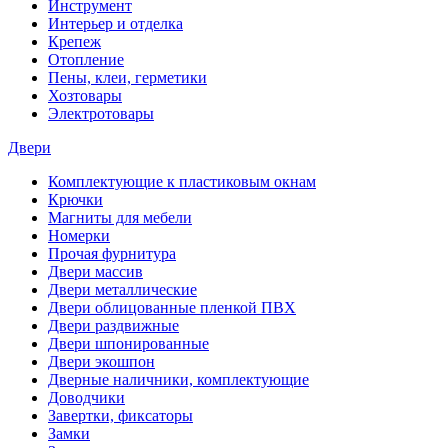
Инструмент
Интерьер и отделка
Крепеж
Отопление
Пены, клеи, герметики
Хозтовары
Электротовары
Двери
Комплектующие к пластиковым окнам
Крючки
Магниты для мебели
Номерки
Прочая фурнитура
Двери массив
Двери металлические
Двери облицованные пленкой ПВХ
Двери раздвижные
Двери шпонированные
Двери экошпон
Дверные наличники, комплектующие
Доводчики
Завертки, фиксаторы
Замки