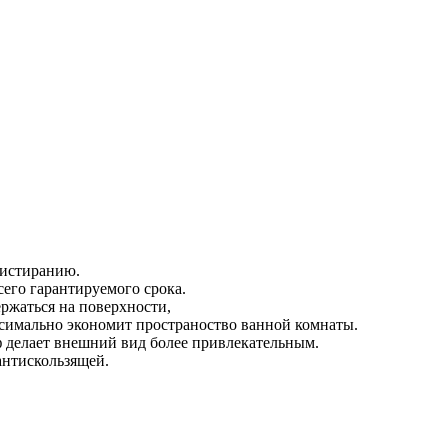
 истиранию.
его гарантируемого срока.
ержаться на поверхности,
симально экономит пространоство ванной комнаты.
ф делает внешний вид более привлекательным.
антискользящей.