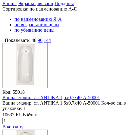
Ванны
Экраны для ванн
Поддоны
Сортировка:
по наименованию А-Я
по наименованию Я-А
по возрастанию цены
по убыванию цены
Показывать:
48
96
144
Код: 55018
Ванна эмалир. ст. ANTIKA 1,5х0,7х40 А-50001
Ванна эмалир. ст. ANTIKA 1,5х0,7х40 А-50001
Кол-во ед. в
упаковке: 1
10637
RUB
₽/
шт
В корзину