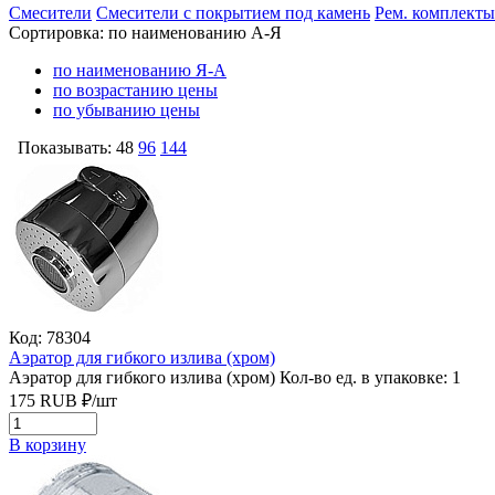
Смесители
Смесители с покрытием под камень
Рем. комплекты
Сортировка:
по наименованию А-Я
по наименованию Я-А
по возрастанию цены
по убыванию цены
Показывать:
48
96
144
Код: 78304
Аэратор для гибкого излива (хром)
Аэратор для гибкого излива (хром)
Кол-во ед. в упаковке: 1
175
RUB
₽/
шт
В корзину