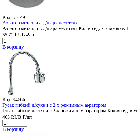
Код: 55149
Аэратор металлич. д/шар.смесителя
Аэратор металлич. д/шар.смесителя
Кол-во ед. в упаковке: 1
55.72
RUB
₽/
шт
В корзину
Код: 94666
Гусак гибкий д/кухни с 2-х режимным аэратором
Гусак гибкий д/кухни с 2-х режимным аэратором
Кол-во ед. в у
463
RUB
₽/
шт
В корзину