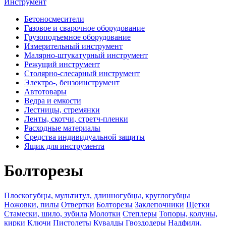
Инструмент
Бетоносмесители
Газовое и сварочное оборудование
Грузоподъемное оборудование
Измерительный инструмент
Малярно-штукатурный инструмент
Режущий инструмент
Столярно-слесарный инструмент
Электро-, бензоинструмент
Автотовары
Ведра и емкости
Лестницы, стремянки
Ленты, скотчи, стретч-пленки
Расходные материалы
Средства индивидуальной защиты
Ящик для инструмента
Болторезы
Плоскогубцы, мультитул, длинногубцы, круглогубцы
Ножовки, пилы
Отвертки
Болторезы
Заклепочники
Щетки
Стамески, шило, зубила
Молотки
Степлеры
Топоры, колуны,
кирки
Ключи
Пистолеты
Кувалды
Гвоздодеры
Надфили,