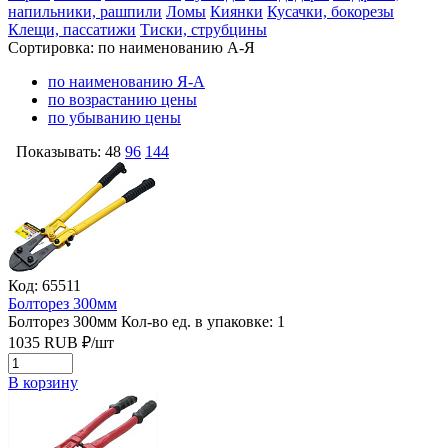
напильники, рашпили
Ломы
Киянки
Кусачки, бокорезы
Клещи, пассатижи
Тиски, струбцины
Сортировка:
по наименованию А-Я
по наименованию Я-А
по возрастанию цены
по убыванию цены
Показывать:
48
96
144
Код: 65511
Болторез 300мм
Болторез 300мм
Кол-во ед. в упаковке: 1
1035
RUB
₽/
шт
В корзину