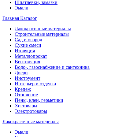
Шпатлевки, замазки
Эмали
Главная
Каталог
Лакокрасочные материалы
Строительные материалы
Сад и огород
Сухие смеси
Изоляция
Металлопрокат
Вентиляция
Водо-, газоснабжение и сантехника
Двери
Инструмент
Интерьер и отделка
Крепеж
Отопление
Пены, клеи, герметики
Хозтовары
Электротовары
Лакокрасочные материалы
Эмали