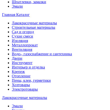
Шпатлевки, замазки
Эмали
Главная
Каталог
Лакокрасочные материалы
Строительные материалы
Сад и огород
Сухие смеси
Изоляция
Металлопрокат
Вентиляция
Водо-, газоснабжение и сантехника
Двери
Инструмент
Интерьер и отделка
Крепеж
Отопление
Пены, клеи, герметики
Хозтовары
Электротовары
Лакокрасочные материалы
Эмали