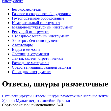
Инструмент
Бетоносмесители
Газовое и сварочное оборудование
Грузоподъемное оборудование
Измерительный инструмент
Малярно-штукатурный инструмент
Режущий инструмент
Столярно-слесарный инструмент
Электро-, бензоинструмент
Автотовары
Ведра и емкости
Лестницы, стремянки
Ленты, скотчи, стретч-пленки
Расходные материалы
Средства индивидуальной защиты
Ящик для инструмента
Отвесы, шнуры разметочные
Штангенциркули
Отвесы, шнуры разметочные
Мерные ленты
Уровни
Мультиметры
Линейки
Рулетки
Сортировка:
по наименованию А-Я