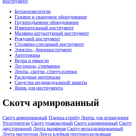
Инструмент
Бетоносмесители
Газовое и сварочное оборудование
Грузоподъемное оборудование
Измерительный инструмент
Малярно-штукатурный инструмент
Режущий инструмент
Столярно-слесарный инструмент
Электро-, бензоинструмент
Автотовары
Ведра и емкости
Лестницы, стремянки
Ленты, скотчи, стретч-пленки
Расходные материалы
Средства индивидуальной защиты
Ящик для инструмента
Скотч армированный
Скотч армированный
Пленка-стрейч
Ленты для ограждения
Уплотнители
Скотч упаковочный
Скотч алюминиевый
Скотч
двусторонний
Лента малярная
Скотч металлизированный
Лента магнитная
Лента клейкая противоскользящая