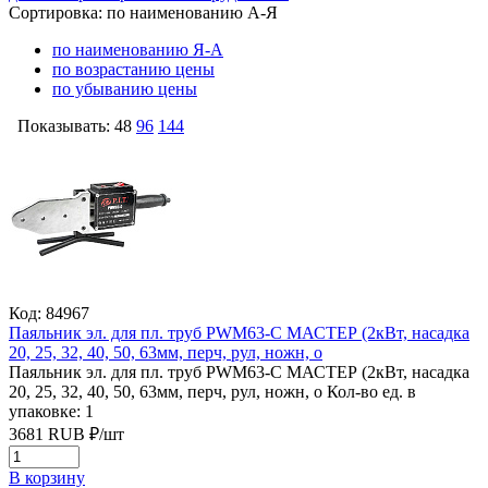
Сортировка:
по наименованию А-Я
по наименованию Я-А
по возрастанию цены
по убыванию цены
Показывать:
48
96
144
Код: 84967
Паяльник эл. для пл. труб PWM63-C МАСТЕР (2кВт, насадка
20, 25, 32, 40, 50, 63мм, перч, рул, ножн, о
Паяльник эл. для пл. труб PWM63-C МАСТЕР (2кВт, насадка
20, 25, 32, 40, 50, 63мм, перч, рул, ножн, о
Кол-во ед. в
упаковке: 1
3681
RUB
₽/
шт
В корзину