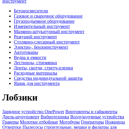
Инструмент
Бетоносмесители
Газовое и сварочное оборудование
Грузоподъемное оборудование
Измерительный инструмент
Малярно-штукатурный инструмент
Режущий инструмент
Столярно-слесарный инструмент
Электро-, бензоинструмент
Автотовары
Ведра и емкости
Лестницы, стремянки
Ленты, скотчи, стретч-пленки
Расходные материалы
Средства индивидуальной защиты
Ящик для инструмента
Лобзики
Зарядное устройство OnePower
Винтоверты и гайковерты
Дрель-шуруповерт
Вибротехника
Воздуходувные устройства
Граверы
Молотки отбойные
Мотобуры
Генераторы
Ножницы
Отвертки
Пылесосы строительные, мешки и фильтры для