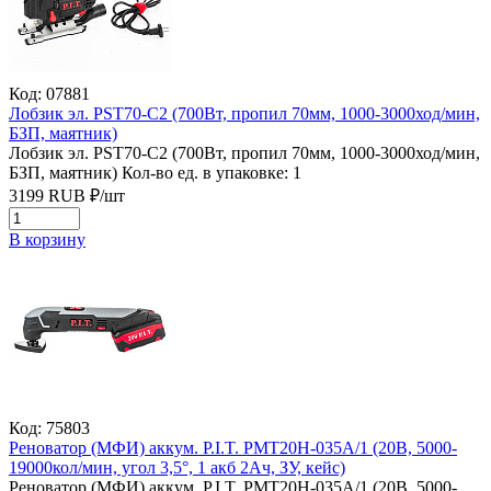
Код: 07881
Лобзик эл. РST70-С2 (700Вт, пропил 70мм, 1000-3000ход/мин,
БЗП, маятник)
Лобзик эл. РST70-С2 (700Вт, пропил 70мм, 1000-3000ход/мин,
БЗП, маятник)
Кол-во ед. в упаковке: 1
3199
RUB
₽/
шт
В корзину
Код: 75803
Реноватор (МФИ) аккум. P.I.T. PMT20H-035A/1 (20В, 5000-
19000кол/мин, угол 3,5°, 1 акб 2Ач, ЗУ, кейс)
Реноватор (МФИ) аккум. P.I.T. PMT20H-035A/1 (20В, 5000-