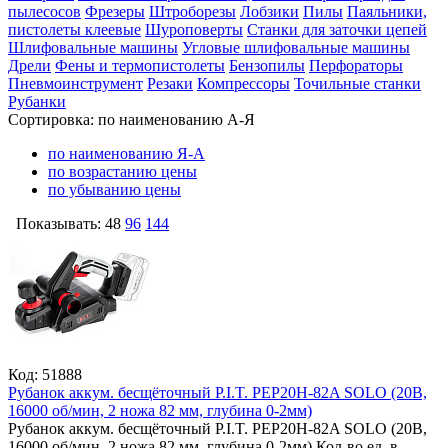
пылесосов
Фрезеры
Штроборезы
Лобзики
Пилы
Паяльники,
пистолеты клеевые
Шуроповерты
Станки для заточки цепей
Шлифовальные машины
Угловые шлифовальные машины
Дрели
Фены и термопистолеты
Бензопилы
Перфораторы
Пневмоинструмент
Резаки
Компрессоры
Точильные станки
Рубанки
Сортировка:
по наименованию А-Я
по наименованию Я-А
по возрастанию цены
по убыванию цены
Показывать:
48
96
144
Код: 51888
Рубанок аккум. бесщёточный P.I.T. PEP20H-82A SOLO (20В,
16000 об/мин, 2 ножа 82 мм, глубина 0-2мм)
Рубанок аккум. бесщёточный P.I.T. PEP20H-82A SOLO (20В,
16000 об/мин, 2 ножа 82 мм, глубина 0-2мм)
Кол-во ед. в