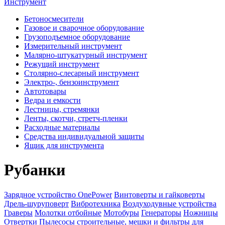
Инструмент
Бетоносмесители
Газовое и сварочное оборудование
Грузоподъемное оборудование
Измерительный инструмент
Малярно-штукатурный инструмент
Режущий инструмент
Столярно-слесарный инструмент
Электро-, бензоинструмент
Автотовары
Ведра и емкости
Лестницы, стремянки
Ленты, скотчи, стретч-пленки
Расходные материалы
Средства индивидуальной защиты
Ящик для инструмента
Рубанки
Зарядное устройство OnePower
Винтоверты и гайковерты
Дрель-шуруповерт
Вибротехника
Воздуходувные устройства
Граверы
Молотки отбойные
Мотобуры
Генераторы
Ножницы
Отвертки
Пылесосы строительные, мешки и фильтры для