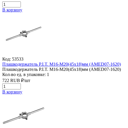
В корзину
Код: 53533
Плашкодержатель P.I.T. M16-M20(45x18)мм (AMED07-1620)
Плашкодержатель P.I.T. M16-M20(45x18)мм (AMED07-1620)
Кол-во ед. в упаковке: 1
722
RUB
₽/
шт
В корзину