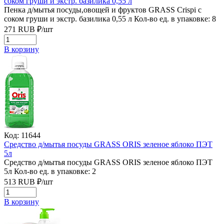
соком груши и экстр. базилика 0,55 л
Пенка д/мытья посуды,овощей и фруктов GRASS Crispi с
соком груши и экстр. базилика 0,55 л
Кол-во ед. в упаковке: 8
271
RUB
₽/
шт
В корзину
Код: 11644
Средство д/мытья посуды GRASS ORIS зеленое яблоко ПЭТ
5л
Средство д/мытья посуды GRASS ORIS зеленое яблоко ПЭТ
5л
Кол-во ед. в упаковке: 2
513
RUB
₽/
шт
В корзину