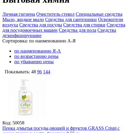
Личная гигиена
Очиститель стекол
Специальные средства
Мыло, жидкое мыло
Средства для сантехники
Освежители
воздуха
Средства для посуды
Средства для стирки
Средства
для посудомоечных машин
Средства для пола
Средства
дезинфицирующие
Сортировка:
по наименованию А-Я
по наименованию Я-А
по возрастанию цены
по убыванию цены
Показывать:
48
96
144
Код: 50058
Пенка д/мытья посуды,овощей и фруктов GRASS Crispi с