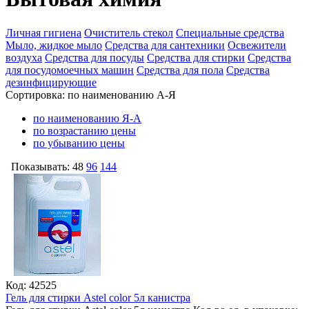
Личная гигиена
Очиститель стекол
Специальные средства
Мыло, жидкое мыло
Средства для сантехники
Освежители
воздуха
Средства для посуды
Средства для стирки
Средства
для посудомоечных машин
Средства для пола
Средства
дезинфицирующие
Сортировка:
по наименованию А-Я
по наименованию Я-А
по возрастанию цены
по убыванию цены
Показывать:
48
96
144
Код: 42525
Гель для стирки Astel color 5л канистра